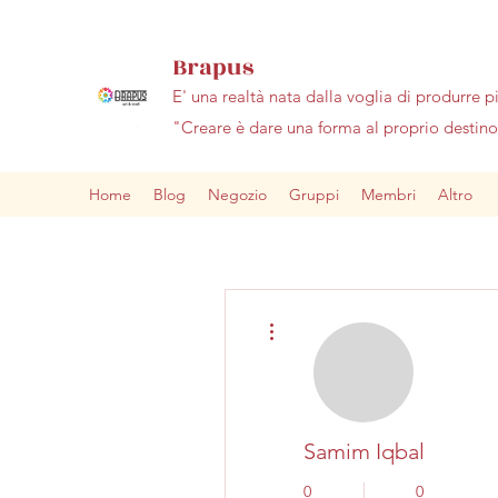
Brapus
E' una realtà nata dalla voglia di produrre p
"Creare è dare una forma al proprio desti
Home
Blog
Negozio
Gruppi
Membri
Altro
Altre azioni
Samim Iqbal
0
0