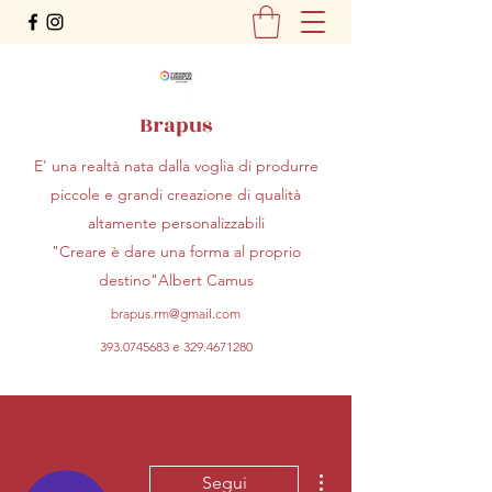
Brapus
E' una realtà nata dalla voglia di produrre
piccole e grandi creazione di qualità
altamente personalizzabili
"Creare è dare una forma al proprio
destino"Albert Camus
brapus.rm@gmail.com
393.0745683
e
329.4671280
Altre azioni
Segui