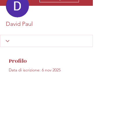
David Paul
Profilo
Data di iscrizione: 6 nov 2025
Non c'è ancora niente
da mostrare qui
Quando questo membro
aggiungerà informazioni su di sé, le