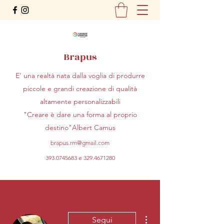
Brapus
E' una realtà nata dalla voglia di produrre
piccole e grandi creazione di qualità
altamente personalizzabili
"Creare è dare una forma al proprio
destino"Albert Camus
brapus.rm@gmail.com
393.0745683
e
329.4671280
Altre azioni
Segui