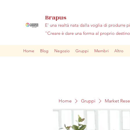
Brapus
E' una realtà nata dalla voglia di produrre p
"Creare è dare una forma al proprio desti
Home
Blog
Negozio
Gruppi
Membri
Altro
Home
Gruppi
Market Res