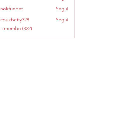
inokfunbet
Segui
funbet
couxbetty328
Segui
betty328
i i membri (322)