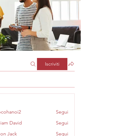
Iscriviti
cohanoi2
Segui
noi2
liam David
Segui
on Jack
Segui