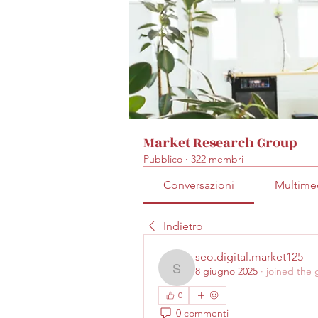
Market Research Group
Pubblico
·
322 membri
Conversazioni
Multime
Indietro
seo.digital.market125
8 giugno 2025
·
joined the 
seo.digital.market125
0
0 commenti