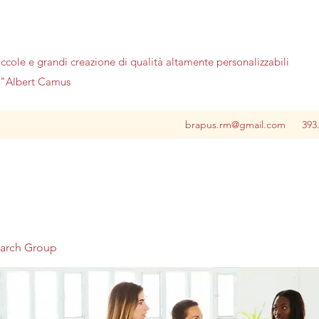
iccole e grandi creazione di qualità altamente personalizzabili
no"Albert Camus
brapus.rm@gmail.com
393
earch Group