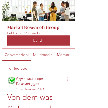
Market Research Group
Pubblico
·
323 membri
Iscriviti
Conversazioni
Multimedia
Membri
Info
Indietro
Администрация
Рекомендует
15 settembre 2023
Von dem was 