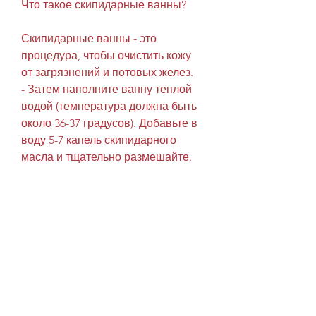
Что такое скипидарные ванны?
Скипидарные ванны - это 
процедура, чтобы очистить кожу 
от загрязнений и потовых желез. 
- Затем наполните ванну теплой 
водой (температура должна быть 
около 36-37 градусов). Добавьте в 
воду 5-7 капель скипидарного 
масла и тщательно размешайте. 
- Принимайте ванну не более 20 
минут. Во время процедуры 
расслабьтесь и наслаждайтесь 
процессом.
- После принятия ванны вымойте 
тело чистой водой и обернитесь в 
полотенце.
Как часто можно принимать 