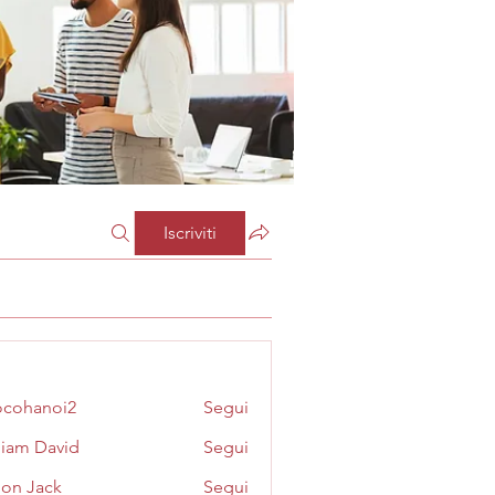
Iscriviti
cohanoi2
Segui
noi2
liam David
Segui
on Jack
Segui