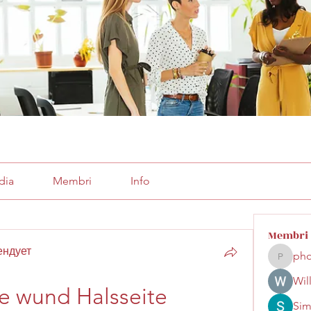
dia
Membri
Info
Membri
ендует
pho
phocoha
Wil
 wund Halsseite
Sim