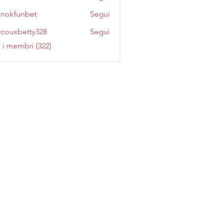
inokfunbet
Segui
funbet
couxbetty328
Segui
betty328
i i membri (322)