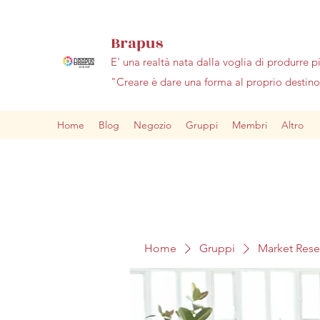
Brapus
E' una realtà nata dalla voglia di produrre p
"Creare è dare una forma al proprio desti
Home
Blog
Negozio
Gruppi
Membri
Altro
Home
Gruppi
Market Res