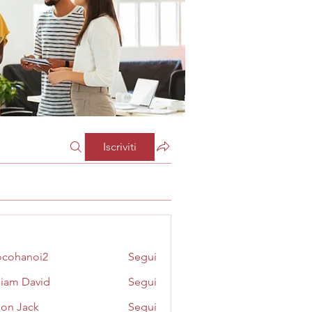
Iscriviti
cohanoi2
Segui
noi2
liam David
Segui
on Jack
Segui