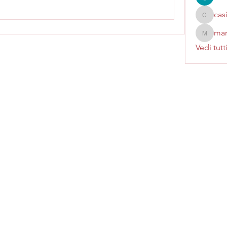
cas
casinok
mar
marcoux
Vedi tutt