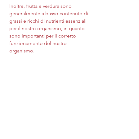
Inoltre, frutta e verdura sono 
generalmente a basso contenuto di 
grassi e ricchi di nutrienti essenziali 
per il nostro organismo, in quanto 
sono importanti per il corretto 
funzionamento del nostro 
organismo. 
Quali sono i cibi a basso contenuto 
di grassi?
Esistono diversi alimenti a basso 
contenuto di grassi che possono 
essere inclusi nella dieta quotidiana. 