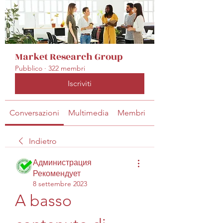
Market Research Group
Pubblico
·
322 membri
Iscriviti
Conversazioni
Multimedia
Membri
Info
Indietro
Администрация
Рекомендует
8 settembre 2023
A basso 