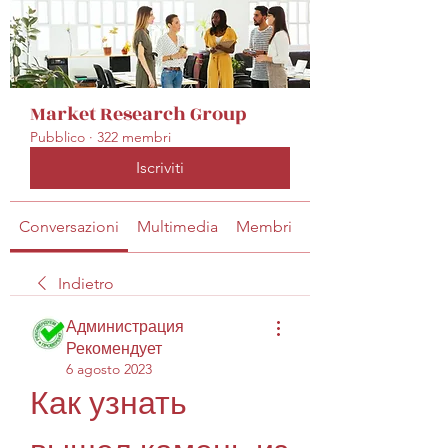
Market Research Group
Pubblico
·
322 membri
Iscriviti
Conversazioni
Multimedia
Membri
Info
Indietro
Администрация
Рекомендует
6 agosto 2023
Как узнать 