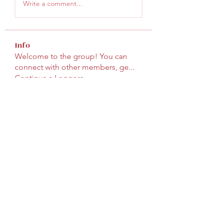
Write a comment...
Info
Welcome to the group! You can
connect with other members, ge
...
Continua a Leggere
Membri
phocohanoi2
Segui
phocohanoi2
William David
Segui
Simon Jack
Segui
casinokfunbet
Segui
casinokfunbet
marcouxbetty328
Segui
marcouxbetty328
Vedi tutti i membri (322)