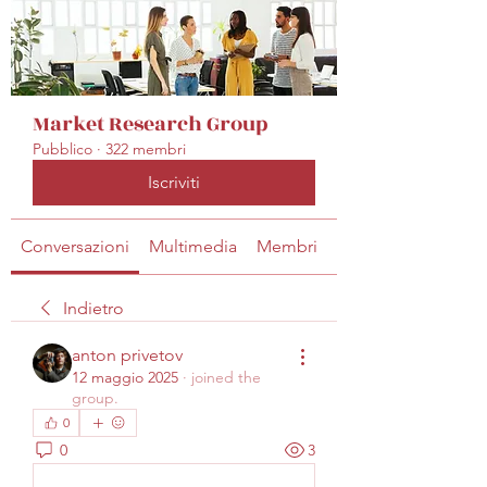
Market Research Group
Pubblico
·
322 membri
Iscriviti
Conversazioni
Multimedia
Membri
Info
Indietro
anton privetov
12 maggio 2025
·
joined the
group.
0
0
3