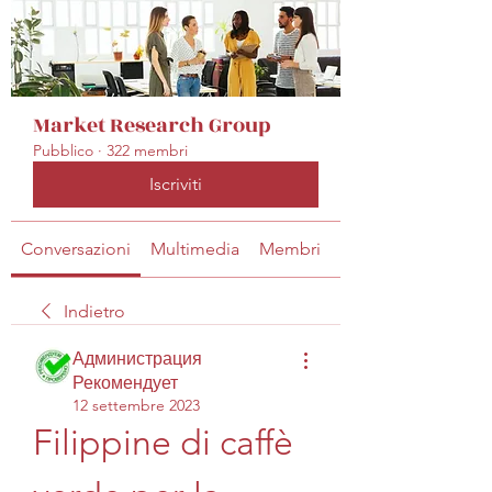
Market Research Group
Pubblico
·
322 membri
Iscriviti
Conversazioni
Multimedia
Membri
Info
Indietro
Администрация
Рекомендует
12 settembre 2023
Filippine di caffè 