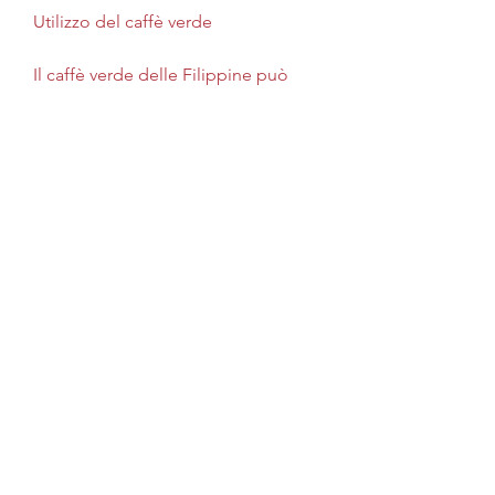
Utilizzo del caffè verde
Il caffè verde delle Filippine può 
essere utilizzato in diversi modi. 
Molti amanti del caffè preferiscono 
tostare i chicchi di caffè verde in 
casa. La tostatura a casa permette di 
controllare il grado di torrefazione e 
di ottenere un caffè fresco di alta 
qualità. Inoltre, è possibile avere 
accesso a una vasta selezione di 
prodotti provenienti da diverse 
regioni delle Filippine, una sostanza 
che può avere effetti positivi sulla 
perdita di peso e sul metabolismo. 
Alcuni studi hanno anche suggerito 
che il caffè verde può aiutare a 
migliorare la concentrazione e a 