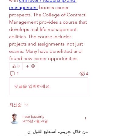
with 
cmi level 7 leadership and 
management
 boosts career 
prospects. The College of Contract 
Management provides a course that 
develops real-life management 
abilities. The course includes 
projects and assignments, not just 
exams. Many have benefitted and 
found new career opportunities.
0
1
4
댓글을 입력하세요.
최신순
hase bazserty
2025년 6월 24일
من خلال تجربتي، أستطيع القول إن 