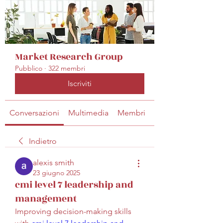
Market Research Group
Pubblico
·
322 membri
Iscriviti
Conversazioni
Multimedia
Membri
Info
Indietro
alexis smith
23 giugno 2025
cmi level 7 leadership and
management
Improving decision-making skills 