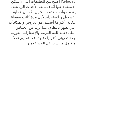
Paripulse أصبح من التطبيقات التي لا يمكن 
الاستغناء عنها أثناء متابعة الأحداث الرياضية. 
يقدم أدوات متقدمة للتحليل، كما أن عملية 
التسجيل والاستخدام لأول مرة كانت بسيطة 
للغاية. أكثر ما أعجبني هو العروض والمكافآت 
التي تظهر بانتظام، مما يزيد من الحماس. 
أيضًا، دعمه للغة العربية والإشعارات الفورية 
جعلا تجربتي أكثر راحة وتفاعلًا. تطبيق فعلاً 
متكامل ويناسب كل المستخدمين.
pari pulse تحميل
좋아요
답글
Info
Welcome to the group! You can
connect with other members, ge
...
Continua a Leggere