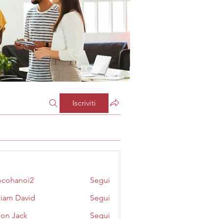
Iscriviti
cohanoi2
Segui
noi2
liam David
Segui
on Jack
Segui