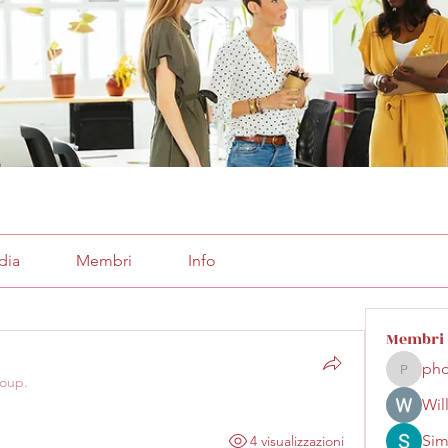
dia
Membri
Info
Membri
pho
phocoha
roup.
Wil
Sim
4 visualizzazioni