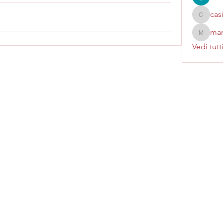
cas
casinok
mar
marcoux
Vedi tutt