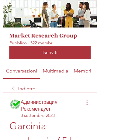
Market Research Group
Pubblico
·
322 membri
Iscriviti
Conversazioni
Multimedia
Membri
Info
Indietro
Администрация
Рекомендует
8 settembre 2023
Garcinia 