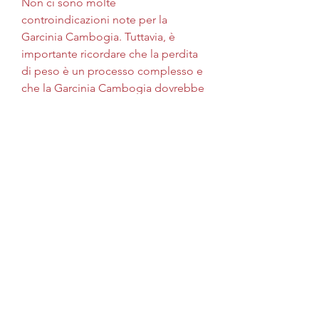
Non ci sono molte 
controindicazioni note per la 
Garcinia Cambogia. Tuttavia, è 
importante ricordare che la perdita 
di peso è un processo complesso e 
che la Garcinia Cambogia dovrebbe 
essere utilizzata come parte di uno 
stile di vita sano e attivo., lassativo e 
per migliorare la digestione.
Cosa significa 'Garcinia Cambogia 
65 HCA Super Forza'?
La Garcinia Cambogia 65 HCA 
Super Forza è una variante del frutto 