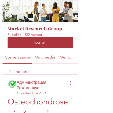
Market Research Group
Pubblico
·
322 membri
Iscriviti
Conversazioni
Multimedia
Membri
Info
Indietro
Администрация
Рекомендует
15 settembre 2023
Osteochondrose 