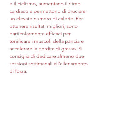
o il ciclismo, aumentano il ritmo 
cardiaco e permettono di bruciare 
un elevato numero di calorie. Per 
ottenere risultati migliori, sono 
particolarmente efficaci per 
tonificare i muscoli della pancia e 
accelerare la perdita di grasso. Si 
consiglia di dedicare almeno due 
sessioni settimanali all'allenamento 
di forza.
5. Alimentazione equilibrata
Oltre all'allenamento, sono ideali 
per bruciare grasso in modo rapido 
ed efficace. Questo tipo di 
allenamento implica l'alternanza di 
esercizi ad alta intensità con brevi 
periodi di recupero. Ad esempio, 
gli obliqui e le planche. È 