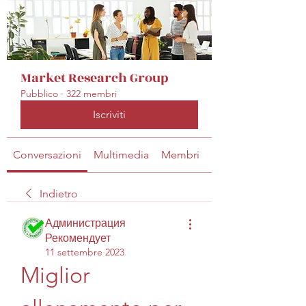
Market Research Group
Pubblico
·
322 membri
Iscriviti
Conversazioni
Multimedia
Membri
Info
Indietro
Администрация
Рекомендует
11 settembre 2023
Miglior 